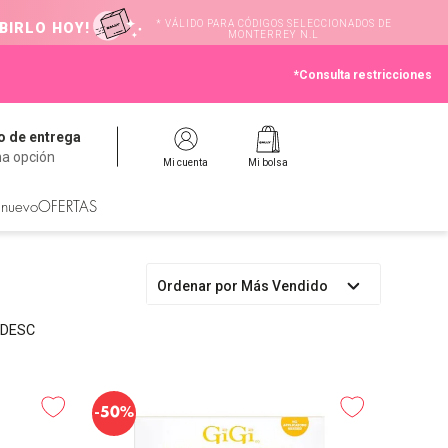
* VÁLIDO PARA CÓDIGOS SELECCIONADOS DE
BIRLO HOY!
MONTERREY N.L
*Consulta restricciones
 de entrega
na opción
Mi cuenta
Mi bolsa
 nuevo
OFERTAS
Ordenar por
Más Vendido
% DESC
-
50%