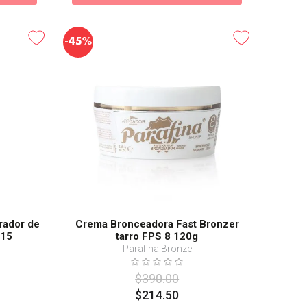
-
45%
rador de
Crema Bronceadora Fast Bronzer
S15
tarro FPS 8 120g
Parafina Bronze
$
390
.
00
$
214
.
50