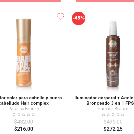
-
45%
tor solar para cabello y cuero
Iluminador corporal + Acele
cabelludo Hair complex
Bronceado 3 en 1 FP
Parafina Bronze
Parafina Bronze
$
432
.
00
$
495
.
00
$
216
.
00
$
272
.
25