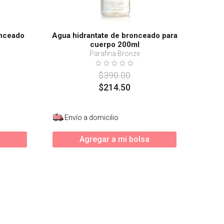
onceado
Agua hidrantate de bronceado para
cuerpo 200ml
Parafina Bronze
$
390
.
00
$
214
.
50
Envío a domicilio
Agregar a mi bolsa