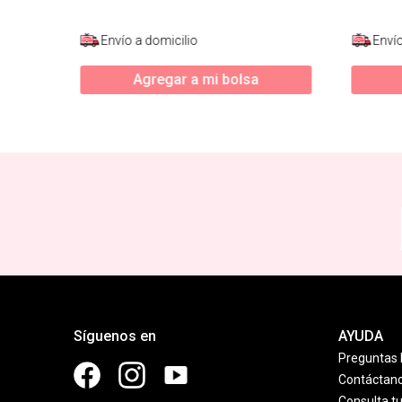
Envío a domicilio
Envío
Agregar a mi bolsa
Síguenos en
AYUDA
Preguntas 
Contáctan
Consulta t