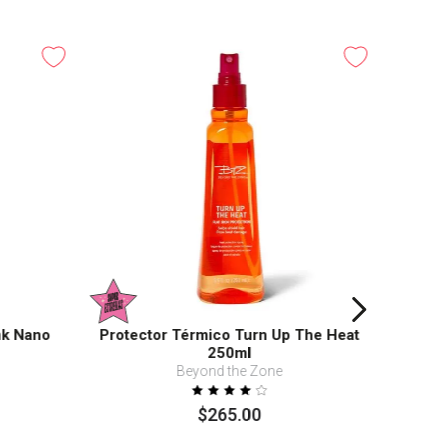
nk Nano
Protector Térmico Turn Up The Heat
250ml
Beyond the Zone
$
265
.
00