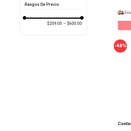
Rangos De Precio
Env
$209.00
–
$600.00
-
45%
Conten