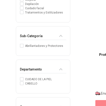
Depilación
8
.
protectores termico
Cuidado facial
Tratamientos y Estilizadores
9
.
tinte
10
.
naked hair
Sub-Categoría
Abrillantadores y Protectores
Prot
Departamento
CUIDADO DE LA PIEL
CABELLO
Env