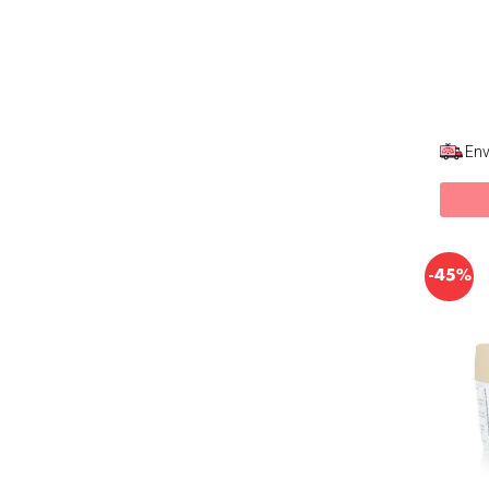
Env
-
45%