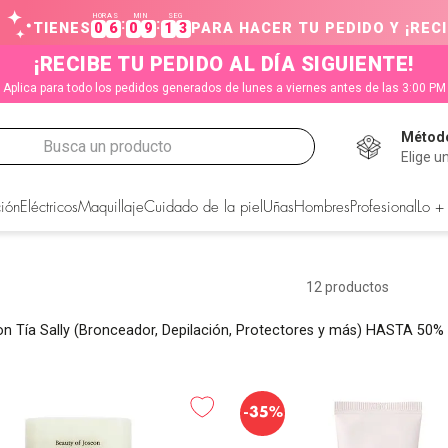
HORAS
MIN
SEG
:
:
TIENES
0
6
0
9
1
2
PARA HACER TU PEDIDO Y ¡RECI
¡RECIBE TU PEDIDO AL DÍA SIGUIENTE!
Aplica para todo los pedidos generados de lunes a viernes antes de las 3:00 PM
Método
Busca un producto
Elige u
CADOS
ión
Eléctricos
Maquillaje
Cuidado de la piel
Uñas
Hombres
Profesional
Lo +
12
productos
n Tía Sally (Bronceador, Depilación, Protectores y más) HASTA 50
-
35%