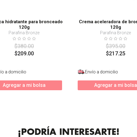
a hidratante para bronceado
Crema aceleradora de br
120g
120g
Parafina Bronze
Parafina Bronze
$
380
.
00
$
395
.
00
$
209
.
00
$
217
.
25
ío a domicilio
Envío a domicilio
Agregar a mi bolsa
Agregar a mi bolsa
¡PODRÍA INTERESARTE!