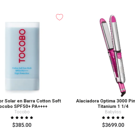
or Solar en Barra Cotton Soft
Alaciadora Optima 3000 Pi
ocobo SPF50+ PA++++
Titanium 1 1/4
Tocobo
Babyliss
$
385
.
00
$
3699
.
00