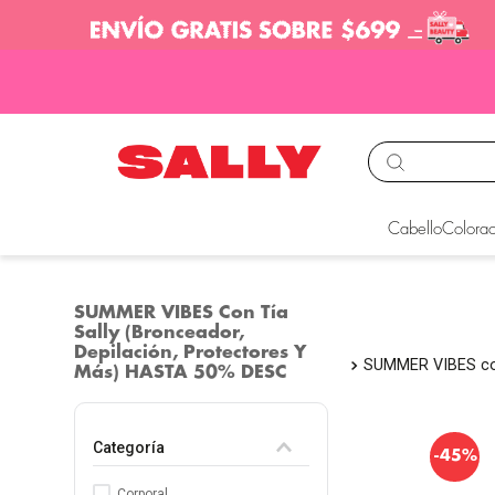
TÉRMINOS MÁS BUS
Cabello
Colorac
1
.
babyliss
2
.
igora
SUMMER VIBES Con Tía
Sally (Bronceador,
3
.
cepillos
Depilación, Protectores Y
SUMMER VIBES co
4
.
ion
Más) HASTA 50% DESC
5
.
olaplex
Categoría
6
.
manic panic
-
45%
7
.
tocobo
Corporal