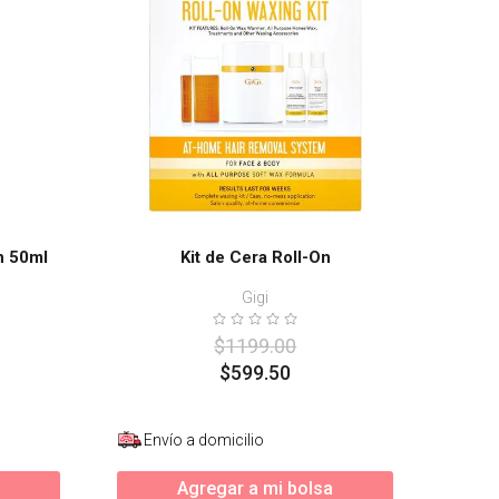
n 50ml
Kit de Cera Roll-On
Gigi
$
1199
.
00
$
599
.
50
Envío a domicilio
Agregar a mi bolsa