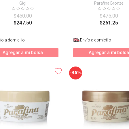
Gigi
Parafina Bronze
$
450
.
00
$
475
.
00
$
247
.
50
$
261
.
25
ío a domicilio
Envío a domicilio
Agregar a mi bolsa
Agregar a mi bolsa
-
45%