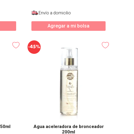
Envío a domicilio
Agregar a mi bolsa
-
45%
150ml
Agua aceleradora de bronceador
200ml