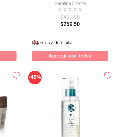
Parafina Bronze
$
490
.
00
$
269
.
50
Envío a domicilio
Agregar a mi bolsa
-
45%