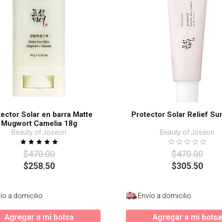
s
ector Solar en barra Matte
Protector Solar Relief Su
Mugwort Camelia 18g
Beauty of Joseon
Beauty of Joseon
$
470
.
00
$
470
.
00
$
258
.
50
$
305
.
50
ío a domicilio
Envío a domicilio
Agregar a mi bolsa
Agregar a mi bolsa