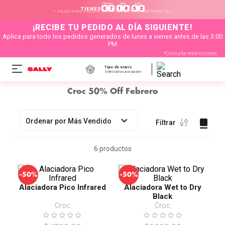
HORAS
MIN
SEG
:
:
0
7
1
0
5
1
TIENES
* VÁLIDO PARA CÓDIGOS SELECCIONADOS DE MONTERREY N.L
¡RECIBE TU PEDIDO AL DÍA SIGUIENTE!
Aplica para todo los pedidos generados de lunes a vienes antes de las 3:00
PM
*Consulta restricciones
Tipo de envío
Selecciona una opción
Croc 50% Off Febrero
Ordenar por
Más Vendido
Filtrar
6
productos
-
-
50%
50%
Alaciadora Pico Infrared
Alaciadora Wet to Dry
Black
Croc
Croc