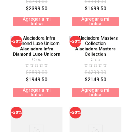
$
4799
.
00
$
3399
.
00
$
2399
.
50
$
1699
.
50
Agregar a mi
Agregar a mi
bolsa
bolsa
-
-
50%
50%
Alaciadora Infra
Alaciadora Masters
Diamond Luxe Unicorn
Collection
Croc
Croc
$
3899
.
00
$
4299
.
00
$
1949
.
50
$
2149
.
50
Agregar a mi
Agregar a mi
bolsa
bolsa
-
-
50%
50%