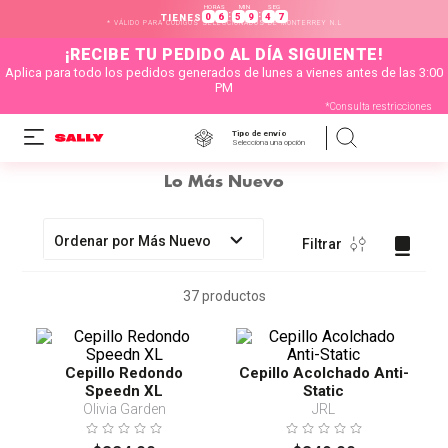
HORAS
MIN
SEG
:
:
0
6
5
9
4
6
TIENES
* VÁLIDO PARA CÓDIGOS SELECCIONADOS DE MONTERREY N.L
¡RECIBE TU PEDIDO AL DÍA SIGUIENTE!
Aplica para todo los pedidos generados de lunes a vienes antes de las 3:00
PM
*Consulta restricciones
Tipo de envío
Selecciona una opción
Lo Más Nuevo
Ordenar por
Más Nuevo
Filtrar
37
productos
Cepillo Redondo
Cepillo Acolchado Anti-
Speedn XL
Static
Olivia Garden
JRL