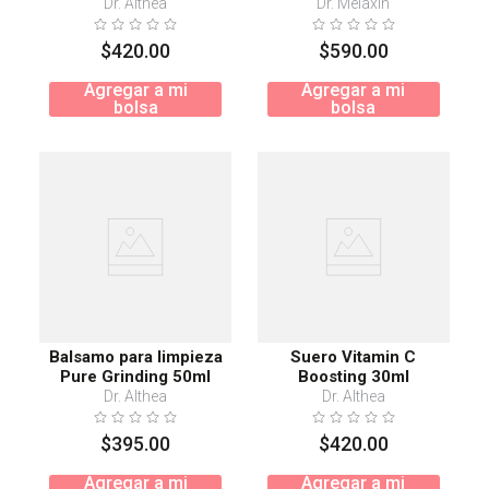
Dr. Althea
Dr. Melaxin
$
420
.
00
$
590
.
00
Agregar a mi
Agregar a mi
bolsa
bolsa
Balsamo para limpieza
Suero Vitamin C
Pure Grinding 50ml
Boosting 30ml
Dr. Althea
Dr. Althea
$
395
.
00
$
420
.
00
Agregar a mi
Agregar a mi