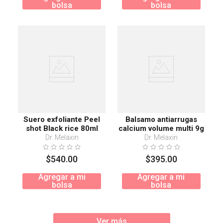
bolsa
bolsa
Suero exfoliante Peel
Balsamo antiarrugas
shot Black rice 80ml
calcium volume multi 9g
Dr. Melaxin
Dr. Melaxin
$
540
.
00
$
395
.
00
Agregar a mi
Agregar a mi
bolsa
bolsa
Ver más