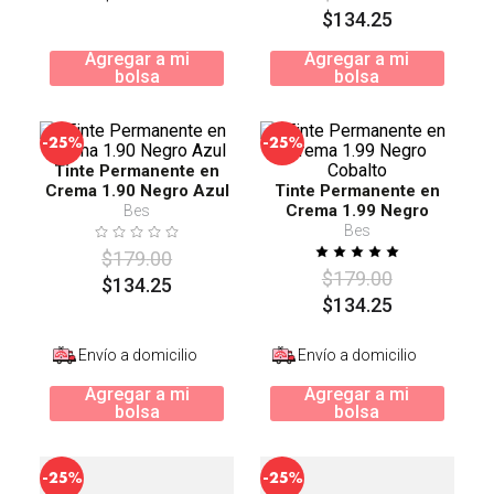
$
134
.
25
Agregar a mi
Agregar a mi
bolsa
bolsa
-
-
25%
25%
Tinte Permanente en
Crema 1.90 Negro Azul
Tinte Permanente en
Crema 1.99 Negro
Bes
Cobalto
Bes
$
179
.
00
$
179
.
00
$
134
.
25
$
134
.
25
Envío a domicilio
Envío a domicilio
Agregar a mi
Agregar a mi
bolsa
bolsa
-
-
25%
25%