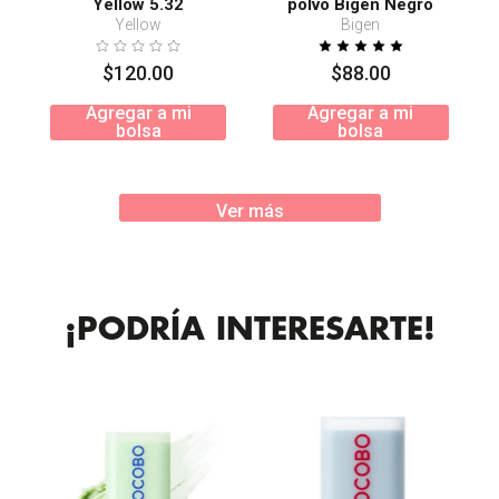
Yellow 5.32
polvo Bigen Negro
Natural 58
Yellow
Bigen
$
120
.
00
$
88
.
00
Agregar a mi
Agregar a mi
bolsa
bolsa
Ver más
¡PODRÍA INTERESARTE!