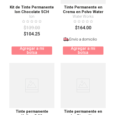
Kit de Tinte Permanente
Tinte Permanente en
Ion Chocolate 5CH
Crema en Polvo Water
Works #20 Black
Ion
Water Works
$
139
.
00
$
164
.
00
$
104
.
25
Envío a domicilio
Agregar a mi
Agregar a mi
bolsa
bolsa
Tinte permanente
Tinte permanente en