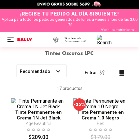
¡RECIBE TU PEDIDO AL DÍA SIGUIENTE!
Aplica para todo los pedidos generados de lunes a vienes antes de las 3:00
PM
*Consulta restricciones
Tipo de envío
Selecciona una opción
Tintes Oscuros LPC
Recomendado
Filtrar
17
productos
-
25%
Tinte Permanente en
Tinte Permanente en
Crema 1N Jet Black
Crema 1.0 Negro
Age Beautiful
Bes
$
209
.
00
$
179
.
00