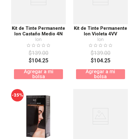
Kit de Tinte Permanente
Kit de Tinte Permanente
Ion Castaño Medio 4N
Ion Violeta 4VV
Ion
Ion
$
139
.
00
$
139
.
00
$
104
.
25
$
104
.
25
Agregar a mi
Agregar a mi
bolsa
bolsa
-
25%